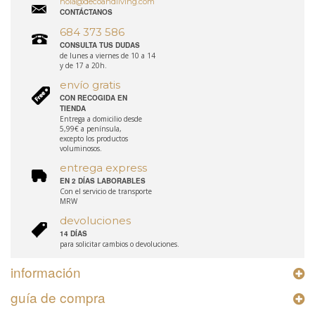
hola@decoandliving.com
CONTÁCTANOS
684 373 586
CONSULTA TUS DUDAS
de lunes a viernes de 10 a 14
y de 17 a 20h.
envío gratis
CON RECOGIDA EN
TIENDA
Entrega a domicilio desde
5,99€ a península,
excepto los productos
voluminosos.
entrega express
EN 2 DÍAS LABORABLES
Con el servicio de transporte
MRW
devoluciones
14 DÍAS
para solicitar cambios o devoluciones.
información
guía de compra