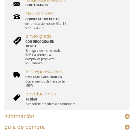
hola@decoandliving.com
CONTÁCTANOS
684 373 586
CONSULTA TUS DUDAS
de lunes a viernes de 10 a 14
y de 17 a 20h.
envío gratis
CON RECOGIDA EN
TIENDA
Entrega a domicilio desde
5,99€ a península,
excepto los productos
voluminosos.
entrega express
EN 2 DÍAS LABORABLES
Con el servicio de transporte
MRW
devoluciones
14 DÍAS
para solicitar cambios o devoluciones.
información
guía de compra