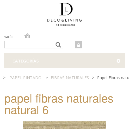
vacía
TIENDA ONLINE
TIENDA FÍSICA
PROYECTOS
CATEGORÍAS
CONTACTO
>
PAPEL PINTADO
>
FIBRAS NATURALES
>
Papel Fibras natu
papel fibras naturales
natural 6