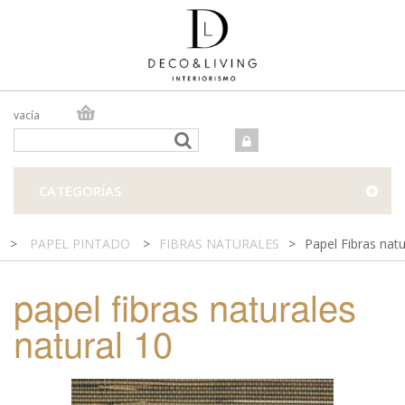
vacía
TIENDA ONLINE
TIENDA FÍSICA
PROYECTOS
CATEGORÍAS
CONTACTO
>
PAPEL PINTADO
>
FIBRAS NATURALES
>
Papel Fibras natu
papel fibras naturales
natural 10