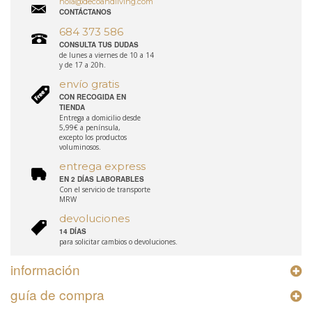
hola@decoandliving.com
CONTÁCTANOS
684 373 586
CONSULTA TUS DUDAS
de lunes a viernes de 10 a 14
y de 17 a 20h.
envío gratis
CON RECOGIDA EN
TIENDA
Entrega a domicilio desde
5,99€ a península,
excepto los productos
voluminosos.
entrega express
EN 2 DÍAS LABORABLES
Con el servicio de transporte
MRW
devoluciones
14 DÍAS
para solicitar cambios o devoluciones.
información
guía de compra