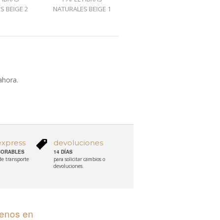
S BEIGE 2
NATURALES BEIGE 1
NATURALES NATURAL 12
NA
ahora.
express
devoluciones
ABORABLES
14 DÍAS
 de transporte
para solicitar cambios o
devoluciones.
uenos en