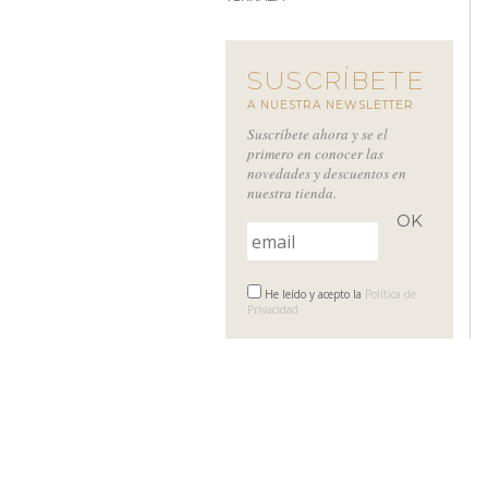
SUSCRÍBETE
A NUESTRA NEWSLETTER
Suscríbete ahora y se el
primero en conocer las
novedades y descuentos en
nuestra tienda.
He leído y acepto la
Política de
Privacidad