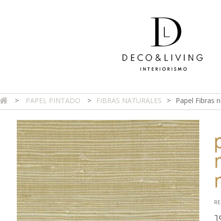
>
PAPEL PINTADO
>
FIBRAS NATURALES
>
Papel Fibras n
DA ONLINE
TIENDA FÍSICA
PROYECTOS
CONTAC
RE
1