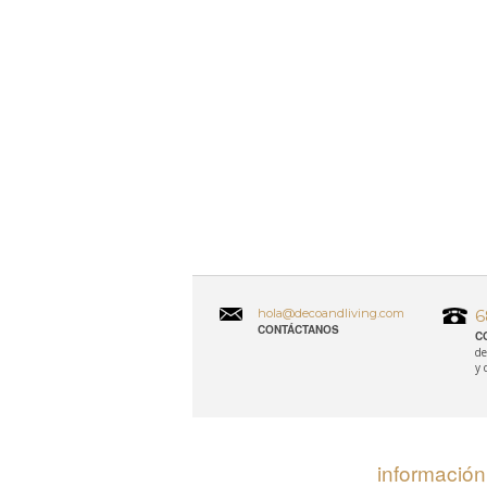
hola@decoandliving.com
6
CONTÁCTANOS
C
de
y 
información