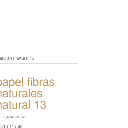
aturales natural 13
TO
papel fibras
naturales
natural 13
F: EIJ-NWIII-303560
91,00 €