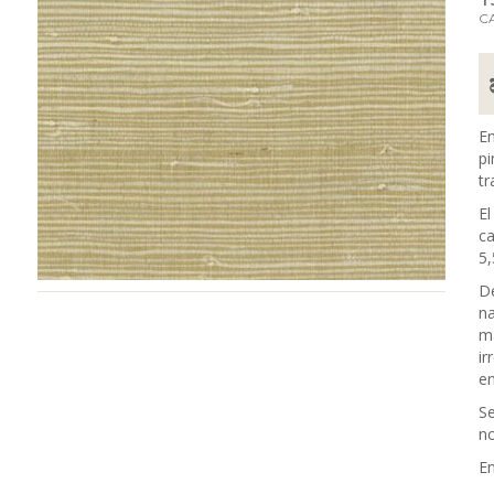
C
En
pi
tr
El
ca
5,
De
na
ma
ir
en
Se
no
En