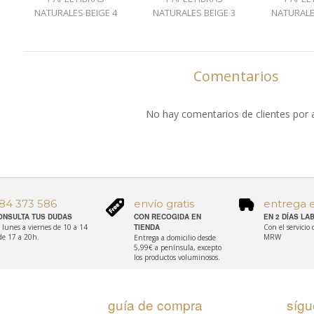
NATURALES BEIGE 4
NATURALES BEIGE 3
NATURALE
Comentarios
No hay comentarios de clientes por 
84 373 586
envío gratis
entrega 
ONSULTA TUS DUDAS
CON RECOGIDA EN
EN 2 DÍAS L
 lunes a viernes de 10 a 14
TIENDA
Con el servicio
de 17 a 20h.
MRW
Entrega a domicilio desde
5,99€ a península, excepto
los productos voluminosos.
guía de compra
síg