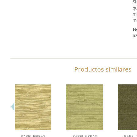
Si
qu
m
me
No
az
Productos similares
PAPEL FIBRAS
PAPEL FIBRAS
PAPEL 