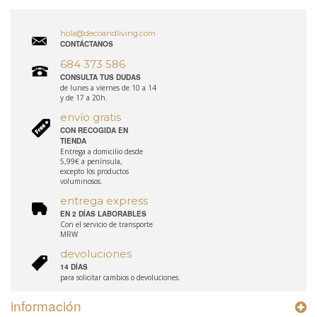
hola@decoandliving.com
CONTÁCTANOS
684 373 586
CONSULTA TUS DUDAS
de lunes a viernes de 10 a 14
y de 17 a 20h.
envío gratis
CON RECOGIDA EN
TIENDA
Entrega a domicilio desde
5,99€ a península,
excepto los productos
voluminosos.
entrega express
EN 2 DÍAS LABORABLES
Con el servicio de transporte
MRW
devoluciones
14 DÍAS
para solicitar cambios o devoluciones.
información