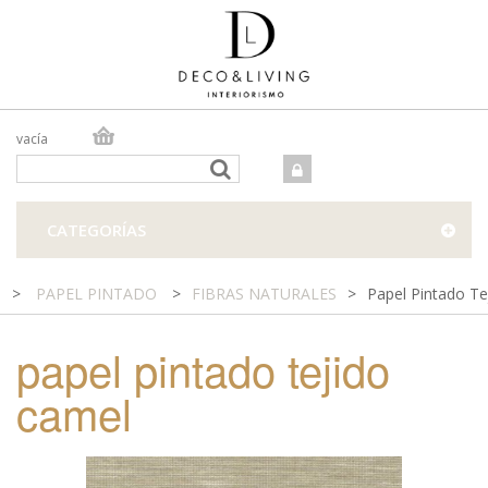
vacía
TIENDA ONLINE
TIENDA FÍSICA
PROYECTOS
CATEGORÍAS
CONTACTO
>
PAPEL PINTADO
>
FIBRAS NATURALES
>
Papel Pintado Te
papel pintado tejido
camel