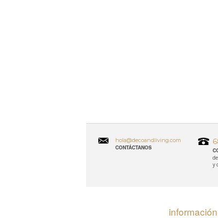
hola@decoandliving.com
6
CONTÁCTANOS
C
de
y 
información