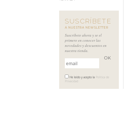
SUSCRÍBETE
A NUESTRA NEWSLETTER
Suscríbete ahora y se el
primero en conocer las
novedades y descuentos en
nuestra tienda.
He leído y acepto la
Política de
Privacidad