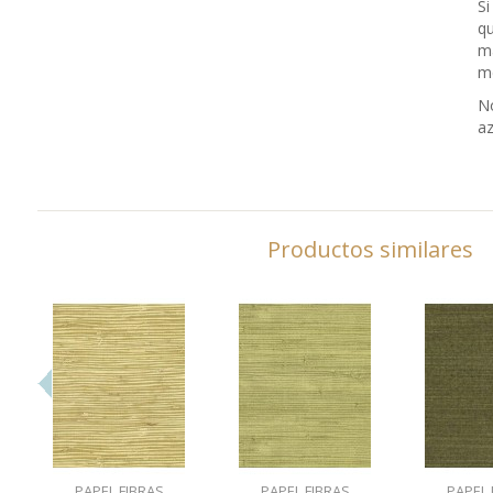
Si
qu
m
me
No
az
Productos similares
PAPEL FIBRAS
PAPEL FIBRAS
PAPEL 