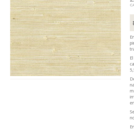
C
En
pi
tr
El
ca
5,
De
na
ma
ir
en
Se
no
En