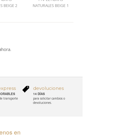
S BEIGE 2
NATURALES BEIGE 1
NATURALES NATURAL 13
NA
ahora.
express
devoluciones
ABORABLES
14 DÍAS
 de transporte
para solicitar cambios o
devoluciones.
uenos en