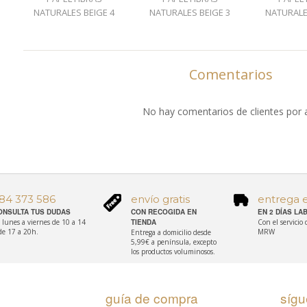
NATURALES BEIGE 4
NATURALES BEIGE 3
NATURALE
Comentarios
No hay comentarios de clientes por 
84 373 586
envío gratis
entrega 
ONSULTA TUS DUDAS
CON RECOGIDA EN
EN 2 DÍAS L
 lunes a viernes de 10 a 14
TIENDA
Con el servicio
de 17 a 20h.
MRW
Entrega a domicilio desde
5,99€ a península, excepto
los productos voluminosos.
guía de compra
síg