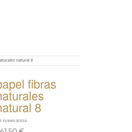
aturales natural 8
TO
papel fibras
naturales
natural 8
F: EIJ-NWIII-303554
41,50 €