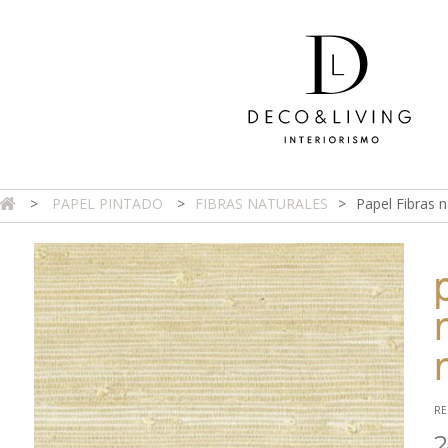
>
PAPEL PINTADO
>
FIBRAS NATURALES
>
Papel Fibras n
DA ONLINE
TIENDA FÍSICA
PROYECTOS
CONTAC
RE
2