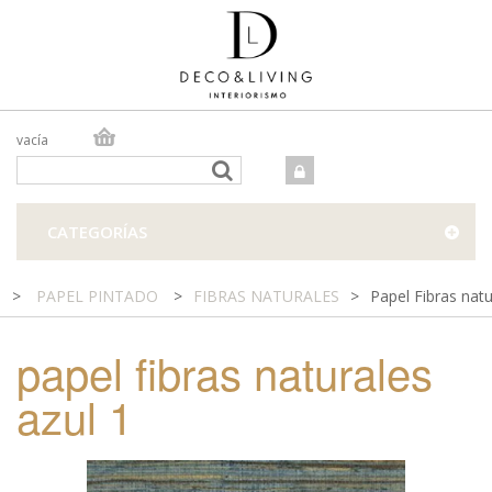
vacía
TIENDA ONLINE
TIENDA FÍSICA
PROYECTOS
CATEGORÍAS
CONTACTO
>
PAPEL PINTADO
>
FIBRAS NATURALES
>
Papel Fibras natu
papel fibras naturales
azul 1