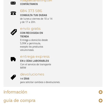
hola@decoandliving.com
CONTÁCTANOS
684 373 586
CONSULTA TUS DUDAS
de lunes a viernes de 10 a 14
y de 17 a 20h.
envío gratis
CON RECOGIDA EN
TIENDA
Entrega a domicilio desde
5,99€ a península,
excepto los productos
voluminosos.
entrega express
EN 2 DÍAS LABORABLES
Con el servicio de transporte
MRW
devoluciones
14 DÍAS
para solicitar cambios o devoluciones.
información
guía de compra