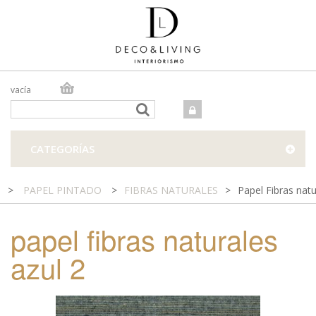
vacía
TIENDA ONLINE
TIENDA FÍSICA
PROYECTOS
CATEGORÍAS
CONTACTO
>
PAPEL PINTADO
>
FIBRAS NATURALES
>
Papel Fibras natu
papel fibras naturales
azul 2