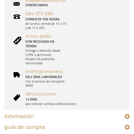
hola@decoandliving.com
CONTÁCTANOS
684 373 586
CONSULTA TUS DUDAS
de lunes a viernes de 10 a 14
y de 17 a 20h.
envío gratis
CON RECOGIDA EN
TIENDA
Entrega a domicilio desde
5,99€ a península,
excepto los productos
voluminosos.
entrega express
EN 2 DÍAS LABORABLES
Con el servicio de transporte
MRW
devoluciones
14 DÍAS
para solicitar cambios o devoluciones.
información
guía de compra