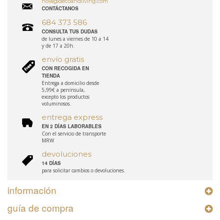
hola@decoandliving.com
CONTÁCTANOS
684 373 586
CONSULTA TUS DUDAS
de lunes a viernes de 10 a 14
y de 17 a 20h.
envío gratis
CON RECOGIDA EN
TIENDA
Entrega a domicilio desde
5,99€ a península,
excepto los productos
voluminosos.
entrega express
EN 2 DÍAS LABORABLES
Con el servicio de transporte
MRW
devoluciones
14 DÍAS
para solicitar cambios o devoluciones.
información
guía de compra