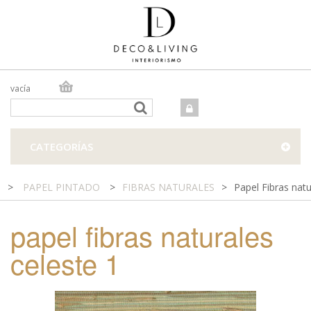
vacía
TIENDA ONLINE
TIENDA FÍSICA
PROYECTOS
CATEGORÍAS
CONTACTO
>
PAPEL PINTADO
>
FIBRAS NATURALES
>
Papel Fibras natu
papel fibras naturales
celeste 1