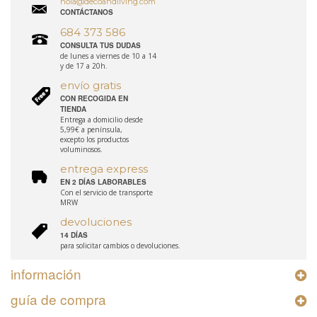
hola@decoandliving.com
CONTÁCTANOS
684 373 586
CONSULTA TUS DUDAS
de lunes a viernes de 10 a 14
y de 17 a 20h.
envío gratis
CON RECOGIDA EN
TIENDA
Entrega a domicilio desde
5,99€ a península,
excepto los productos
voluminosos.
entrega express
EN 2 DÍAS LABORABLES
Con el servicio de transporte
MRW
devoluciones
14 DÍAS
para solicitar cambios o devoluciones.
información
guía de compra