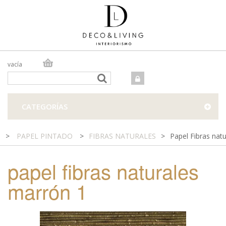
vacía
TIENDA ONLINE
TIENDA FÍSICA
PROYECTOS
CATEGORÍAS
CONTACTO
>
PAPEL PINTADO
>
FIBRAS NATURALES
>
Papel Fibras nat
papel fibras naturales
marrón 1