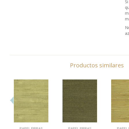
Si
qu
m
me
No
az
Productos similares
PAPEL FIBRAS
PAPEL FIBRAS
PAPEL 