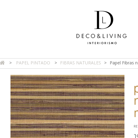
>
PAPEL PINTADO
>
FIBRAS NATURALES
>
Papel Fibras 
DA ONLINE
TIENDA FÍSICA
PROYECTOS
CONTAC
RE
1