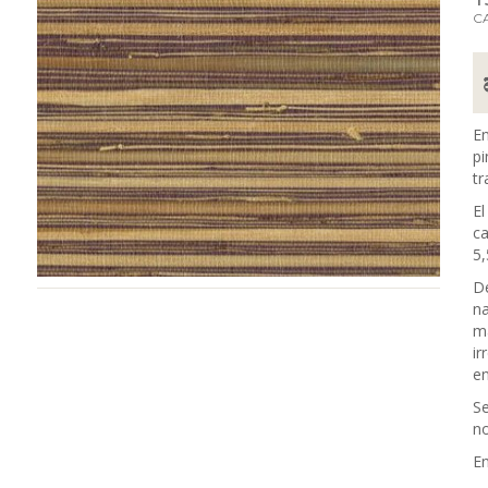
C
En
pi
tr
El
ca
5,
De
na
ma
ir
en
Se
no
En