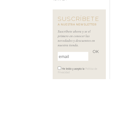
SUSCRÍBETE
A NUESTRA NEWSLETTER
Suscríbete ahora y se el
primero en conocer las
novedades y descuentos en
nuestra tienda.
He leído y acepto la
Política de
Privacidad