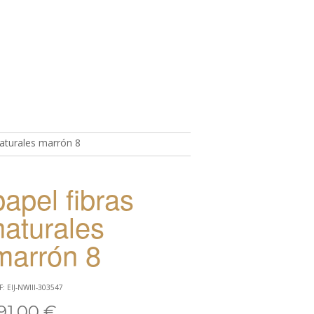
naturales marrón 8
TO
papel fibras
naturales
marrón 8
F: EIJ-NWIII-303547
91,00 €