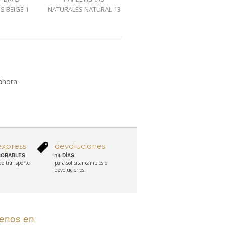
S BEIGE 1
NATURALES NATURAL 13
NATURALES NATURAL 12
NA
ahora.
express
devoluciones
ABORABLES
14 DÍAS
 de transporte
para solicitar cambios o
devoluciones.
uenos en