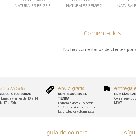
NATURALES BEIGE 3
NATURALES BEIGE 2
NATURALE
Comentarios
No hay comentarios de clientes por 
84 373 586
envío gratis
entrega 
ONSULTA TUS DUDAS
CON RECOGIDA EN
EN 2 DÍAS L
 lunes a viernes de 10 a 14
TIENDA
Con el servicio
de 17 a 20h.
MRW
Entrega a domicilio desde
5,99€ a península, excepto
los productos voluminosos.
guía de compra
síg