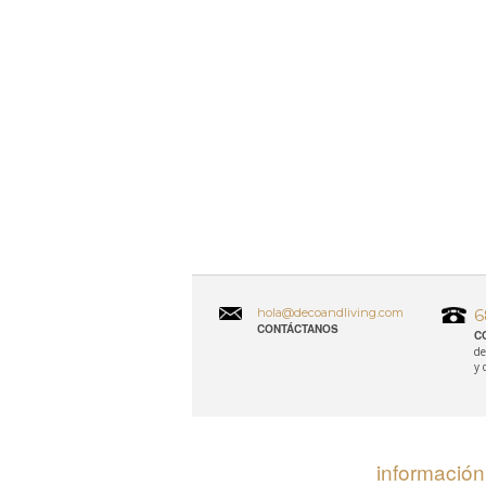
hola@decoandliving.com
6
CONTÁCTANOS
C
de
y 
información