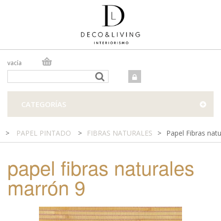
vacía
TIENDA ONLINE
TIENDA FÍSICA
PROYECTOS
CATEGORÍAS
CONTACTO
>
PAPEL PINTADO
>
FIBRAS NATURALES
>
Papel Fibras nat
papel fibras naturales
marrón 9