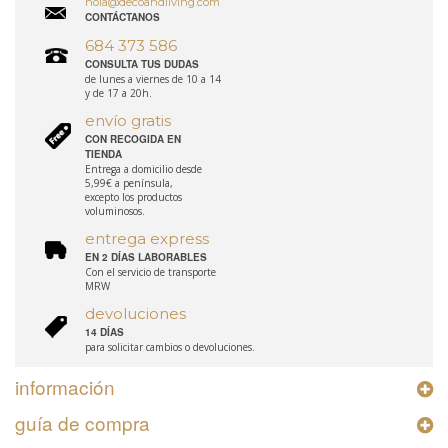
hola@decoandliving.com
CONTÁCTANOS
684 373 586
CONSULTA TUS DUDAS
de lunes a viernes de 10 a 14
y de 17 a 20h.
envío gratis
CON RECOGIDA EN
TIENDA
Entrega a domicilio desde
5,99€ a península,
excepto los productos
voluminosos.
entrega express
EN 2 DÍAS LABORABLES
Con el servicio de transporte
MRW
devoluciones
14 DÍAS
para solicitar cambios o devoluciones.
información
guía de compra