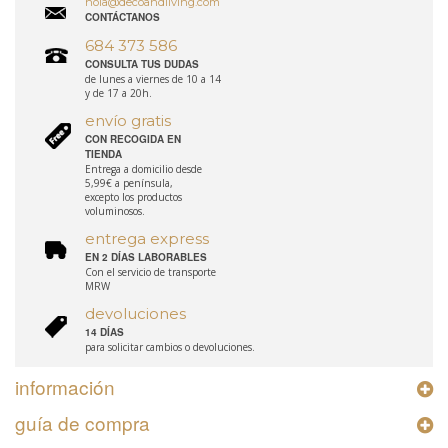
hola@decoandliving.com
CONTÁCTANOS
684 373 586
CONSULTA TUS DUDAS
de lunes a viernes de 10 a 14
y de 17 a 20h.
envío gratis
CON RECOGIDA EN
TIENDA
Entrega a domicilio desde
5,99€ a península,
excepto los productos
voluminosos.
entrega express
EN 2 DÍAS LABORABLES
Con el servicio de transporte
MRW
devoluciones
14 DÍAS
para solicitar cambios o devoluciones.
información
guía de compra