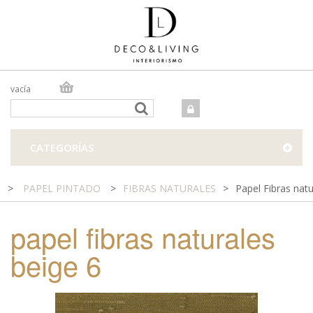
vacía
TIENDA ONLINE
TIENDA FÍSICA
PROYECTOS
CATEGORÍAS
CONTACTO
>
PAPEL PINTADO
>
FIBRAS NATURALES
>
Papel Fibras natu
papel fibras naturales
beige 6