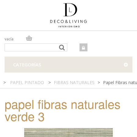
vacía
TIENDA ONLINE
TIENDA FÍSICA
PROYECTOS
CATEGORÍAS
CONTACTO
>
PAPEL PINTADO
>
FIBRAS NATURALES
>
Papel Fibras natu
papel fibras naturales
verde 3